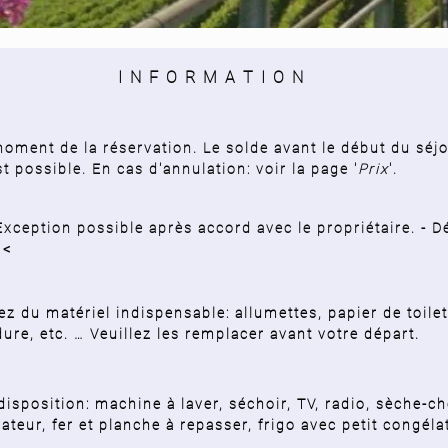
I N F O R M A T I O N
oment de la réservation. Le solde avant le début du séjo
t possible.
En cas d'annulation: voir la page '
Prix
'.
Exception possible après accord avec le propriétaire.
- D
 <
z du matériel indispensable: allumettes, papier de toilet
rdure, etc. … Veuillez les remplacer avant votre départ.
 disposition: machine à laver, séchoir, TV, radio, sèche-c
rateur, fer et planche à repasser, frigo avec petit congéla