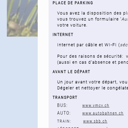
PLACE DE PARKING
Vous avez la disposition des p
vous trouvez un formulaire '
Au
votre voiture.
INTERNET
Internet par câble et WI-FI (
séc
Pour des raisons de sécurité: v
(aussi en cas d'absence et pend
AVANT LE DÉPART
Un jour avant votre départ, vo
Dégeler et nettoyer le congélat
TRANSPORT
BUS:
www.vmcv.ch
AUTO:
www.autobahnen.ch
TRAIN:
www.sbb.ch