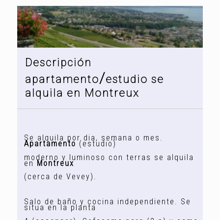
Descripción
/
apartamento
estudio se
alquila en Montreux
Se alquila por dia, semana o mes.
Apartamento
(estudio)
moderno y luminoso con terras se alquila
en
Montreux
(cerca de Vevey).
Salo de baño y cocina independiente. Se
situa en la planta