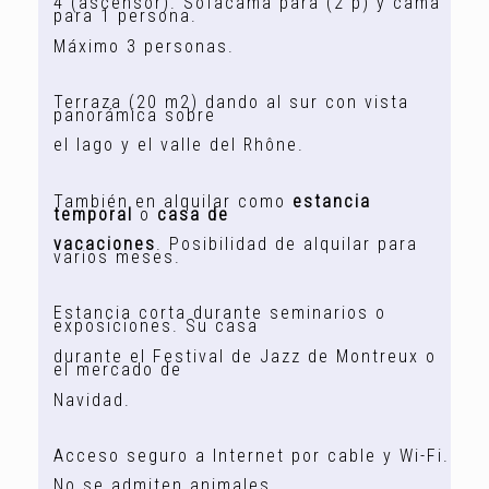
4 (ascensor). Sofacama para (2 p) y cama
para 1 persona.
Máximo 3 personas.
Terraza (20 m2) dando al sur con vista
panorámica sobre
el lago y el valle del Rhône.
También en alquilar como
estancia
temporal
o
casa de
vacaciones
. Posibilidad de alquilar para
varios meses.
Estancia corta durante seminarios o
exposiciones. Su casa
durante el Festival de Jazz de Montreux
o
el mercado de
Navidad.
A
cceso seguro a Internet por cable y Wi-Fi.
No se admiten animales.