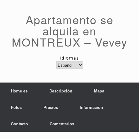
Saltar
al
contenido
Apartamento se
alquila en
MONTREUX – Vevey
Idiomas
Idiomas
Home es
Descripción
Mapa
Fotos
Precios
Informacion
Contacto
Comentarios