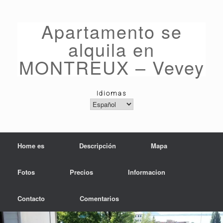
Saltar
al
contenido
Apartamento se
alquila en
MONTREUX – Vevey
Idiomas
Idiomas
Home es
Descripción
Mapa
Fotos
Precios
Informacion
Contacto
Comentarios